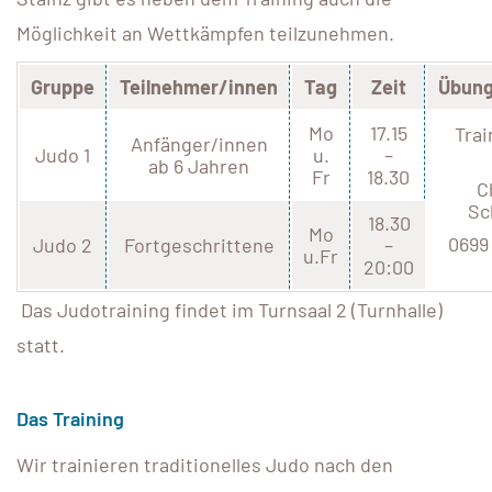
Möglichkeit an Wettkämpfen teilzunehmen.
Gruppe
Teilnehmer/innen
Tag
Zeit
Übung
Mo
17.15
Tra
Anfänger/innen
Judo 1
u.
–
ab 6 Jahren
Fr
18.30
C
Sc
18.30
Mo
0699 
Judo 2
Fortgeschrittene
–
u.Fr
20:00
Das Judotraining findet im Turnsaal 2 (Turnhalle)
statt.
Das Training
Wir trainieren traditionelles Judo nach den