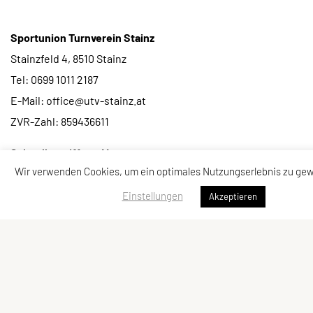
Sportunion Turnverein Stainz
Stainzfeld 4, 8510 Stainz
Tel: 0699 1011 2187
E-Mail: office@utv-stainz.at
ZVR-Zahl: 859436611
Schnellzugriff
Meta
Wir verwenden Cookies, um ein optimales Nutzungserlebnis zu gew
Sportangebot
Datenschutzerklärung
Termine
Sitemap
Einstellungen
Akzeptieren
Kontakt und Impressum
Downloads