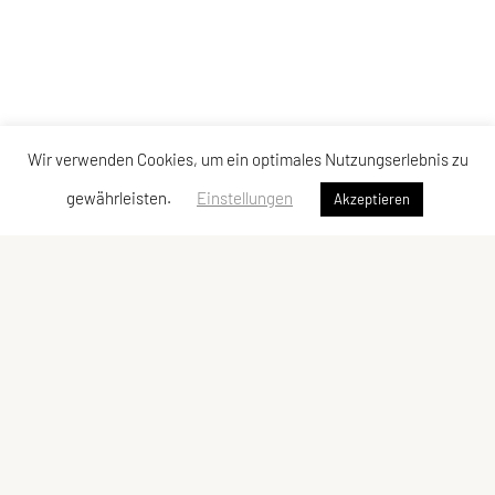
Wir verwenden Cookies, um ein optimales Nutzungserlebnis zu
gewährleisten.
Einstellungen
Akzeptieren
Sportunion Turnverein Stainz
Stainzfeld 4, 8510 Stainz
Tel: 0699 1011 2187
E-Mail: office@utv-stainz.at