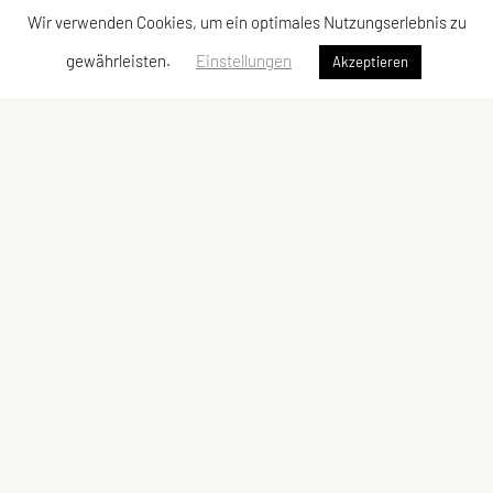
Wir verwenden Cookies, um ein optimales Nutzungserlebnis zu
gewährleisten.
Einstellungen
Akzeptieren
Sportunion Turnverein Stainz
Stainzfeld 4, 8510 Stainz
Tel: 0699 1011 2187
E-Mail: office@utv-stainz.at
ZVR-Zahl: 859436611
Schnellzugriff
Meta
Sportangebot
Datenschutzerklärung
Termine
Sitemap
Kontakt und Impressum