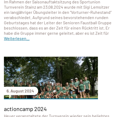
Im Rahmen der Saisonauftaktsitzung des Sportunion
Turnverein Stainz am 23.08.2024 wurde mit Sigi Lemsitzer
ein langjähriger Übungsleiter in den “Vorturner-Ruhestand”
verabschiedet. Aufgrund seines bevorstehenden runden
Geburtstages hat der Leiter der Senioren Faustball Gruppe
beschlossen, dass es an der Zeit für einen Rücktritt ist. Er
habe die Gruppe immer gerne geleitet, aber es ist Zeit für
Weiterlesen...
6. August 2024
actioncamp 2024
Heuer veranstaltete der Turnverein wieder sein beliebtes